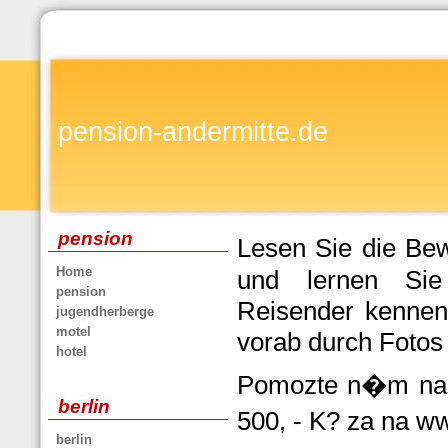
pension-andermitte.de
pension
Lesen Sie die Be
Home
und lernen Sie 
pension
Reisender kennen.
jugendherberge
motel
vorab durch Foto
hotel
Pomozte n�m na?e
berlin
500, - K? za na 
berlin