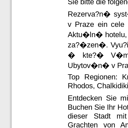
Sie bitte die folge
Rezerva?n� sys
v Praze ein cele
Aktu�ln� hotelu,
za?�zen�. Vyu?ij
� kte?� V�m 
Ubytov�n� v Praz
Top Regionen: Kr
Rhodos, Chalkidiki,
Entdecken Sie mi
Buchen Sie Ihr Hot
dieser Stadt mi
Grachten von A